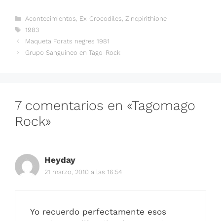
Categorías
Acontecimientos
,
Ex-Crocodiles
,
Zincpirithione
Etiquetas
1983
Maqueta Forats negres 1981
Grupo Sanguineo en Tago-Rock
7 comentarios en «Tagomago
Rock»
Heyday
21 marzo, 2010 a las 16:54
Yo recuerdo perfectamente esos