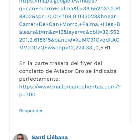
https://maps.google.es/maps?
q=can+morro+palma&ll=39.552037,2.61
8802&spn=0.014708,0.033023&hnear=
Carrer+De+Can+Morro,+Palma,+Illes+B
alears&t=m&z=16&layer=c&cbll=39.552
201,2.618615&panoid=XJMC31CvqdkAG
MVzDGzQFw&cbp=12,224.33
,,0,5.61
En la parte trasera del flyer del
concierto de Aviador Dro se indicaba
perfectamente:
https://www.mallorcanochentas.com/?
p=700
Responder
Santi Liébana