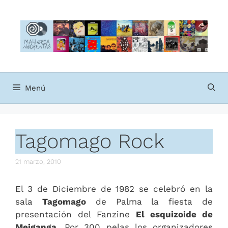
Saltar
al
contenido
Menú
Tagomago Rock
21 marzo, 2010
El 3 de Diciembre de 1982 se celebró en la
sala
Tagomago
de Palma la fiesta de
presentación del Fanzine
El esquizoide de
Meiganga
. Por 300 pelas los organizadores