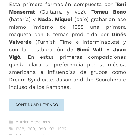
Esta primera formación compuesta por
Toni
Monserrat
(Guitarra y voz),
Tomeu Bono
(bateria) y
Nadal Miquel
(bajo) grabarían ese
mismo invierno de 1988 una primera
maqueta con 6 temas producida por
Ginés
Valverde
(Furnish Time e Interminables) y
con la colaboración de
Simó Vall
y
Juan
Vigó
. En estas primeras composiciones
queda clara la preferencia por la música
americana e influencias de grupos como
Dream Syndicate, Jason and the Scorchers e
incluso de los Ramones.
CONTINUAR LEYENDO
Categorías
Murder in the Barn
Etiquetas
1988
,
1989
,
1990
,
1991
,
1992