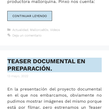
productora mallorquina. Pinxo nos cuenta:
CONTINUAR LEYENDO
Categorías
Actualidad
,
Mallorca80s
,
Videos
Deja un comentario
TEASER DOCUMENTAL EN
PREPARACIÓN.
13 mayo, 2022
En la presentación del proyecto documental
en el que nos embarcamos, obviamente no
pudimos mostrar imágenes del mismo porque
está por filmar, pero estrenamos un Teaser