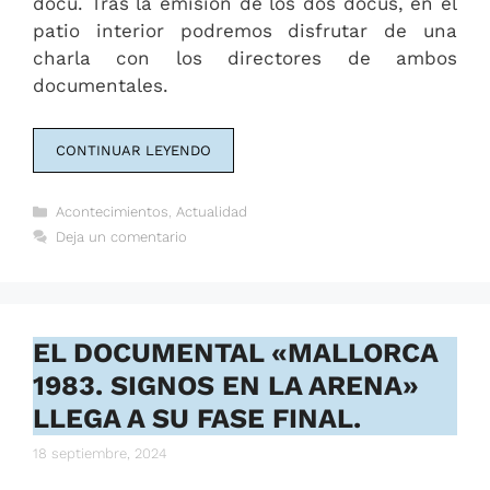
docu. Tras la emisión de los dos docus, en el
patio interior podremos disfrutar de una
charla con los directores de ambos
documentales.
CONTINUAR LEYENDO
Categorías
Acontecimientos
,
Actualidad
Deja un comentario
EL DOCUMENTAL «MALLORCA
1983. SIGNOS EN LA ARENA»
LLEGA A SU FASE FINAL.
18 septiembre, 2024