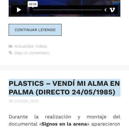
CONTINUAR LEYENDO
Categorías
Actualidad
,
Videos
Deja un comentario
PLASTICS – VENDÍ MI ALMA EN
PALMA (DIRECTO 24/05/1985)
28 octubre, 2024
Durante la realización y montaje del
documental «
Signos en la arena
» aparecieron