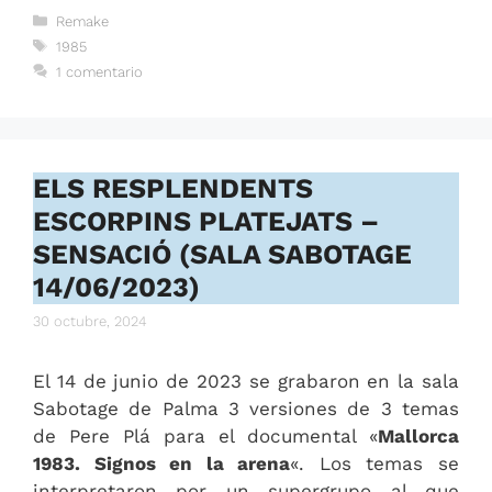
Categorías
Remake
Etiquetas
1985
1 comentario
ELS RESPLENDENTS
ESCORPINS PLATEJATS –
SENSACIÓ (SALA SABOTAGE
14/06/2023)
30 octubre, 2024
El 14 de junio de 2023 se grabaron en la sala
Sabotage de Palma 3 versiones de 3 temas
de Pere Plá para el documental «
Mallorca
1983. Signos en la arena
«. Los temas se
interpretaron por un supergrupo al que