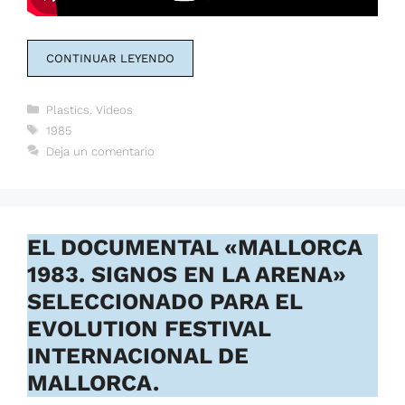
CONTINUAR LEYENDO
Categorías
Plastics
,
Videos
Etiquetas
1985
Deja un comentario
EL DOCUMENTAL «MALLORCA
1983. SIGNOS EN LA ARENA»
SELECCIONADO PARA EL
EVOLUTION FESTIVAL
INTERNACIONAL DE
MALLORCA.