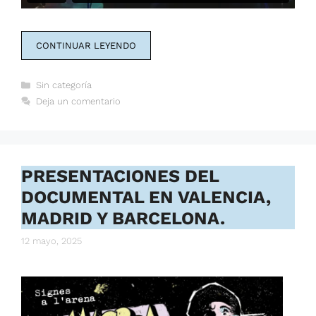
CONTINUAR LEYENDO
Categorías
Sin categoría
Deja un comentario
PRESENTACIONES DEL
DOCUMENTAL EN VALENCIA,
MADRID Y BARCELONA.
12 mayo, 2025