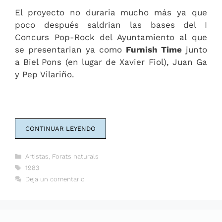
El proyecto no duraria mucho más ya que
poco después saldrian las bases del I
Concurs Pop-Rock del Ayuntamiento al que
se presentarian ya como
Furnish Time
junto
a Biel Pons (en lugar de Xavier Fiol), Juan Ga
y Pep Vilariño.
CONTINUAR LEYENDO
Categorías
Artistas
,
Forats naturals
Etiquetas
1983
Deja un comentario