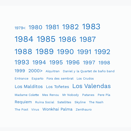
1983
1982
1981
1980
1979<
1984
1985
1986
1987
1989
1988
1990
1991
1992
1993
1994
1995
1996
1997
1998
1999
2000>
Alquitran
Daniel y la Quartet de baño band
Entrance
Esparto
Fora des sembrat
Los Crudos
Los Valendas
Los Malditos
Los Toñetes
Madame Colette
Mes Renou
Mr Nobody
Patanes
Pere Pla
Requiem
Ruina Social
Satellites
Skyline
The Nash
Wonkhai Palma
The Post
Virus
Zenthauro