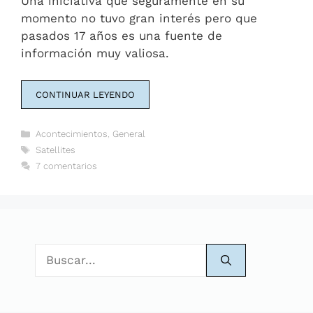
Una iniciativa que seguramente en su
momento no tuvo gran interés pero que
pasados 17 años es una fuente de
información muy valiosa.
CONTINUAR LEYENDO
Categorías
Acontecimientos
,
General
Etiquetas
Satellites
7 comentarios
Buscar: