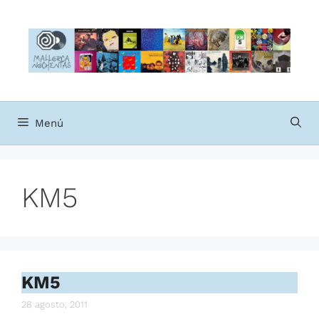
Saltar
al
contenido
Menú
KM5
KM5
28 agosto, 2011