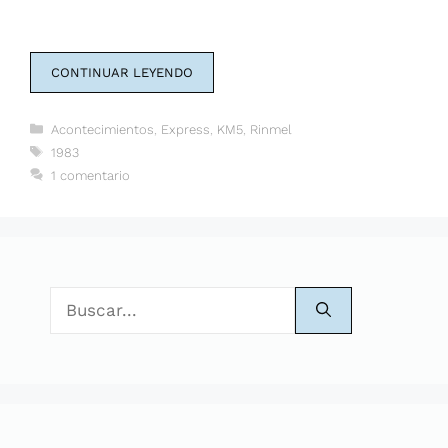
CONTINUAR LEYENDO
Categorías
Acontecimientos
,
Express
,
KM5
,
Rinmel
Etiquetas
1983
1 comentario
Buscar: