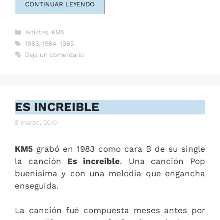
CONTINUAR LEYENDO
Categorías
Artistas
,
KM5
Etiquetas
1983
,
1984
,
1985
Deja un comentario
ES INCREIBLE
8 marzo, 2010
KM5
grabó en 1983 como cara B de su single
la canción
Es increible
. Una canción Pop
buenísima y con una melodia que engancha
enseguida.
La canción fué compuesta meses antes por