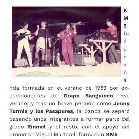
K
M
5
fu
é
u
n
a
b
a
nda formada en el verano de 1983 por ex-
componentes de
Grupo Sanguineo
. Ese
verano, y tras un breve periodo como
Jenny
Turmix y los Pasapures
, la banda se separó
pasando unos integrantes a formar parte del
grupo
Rinmel
y el resto, con el apoyo del
promotor Miguel Martorell formarian
KM5
.