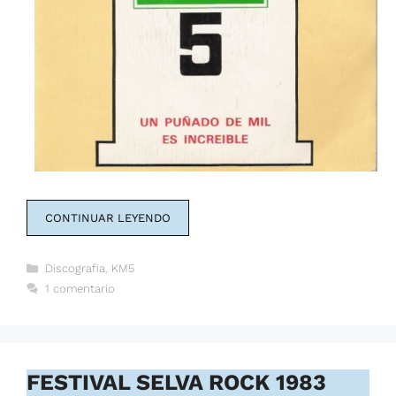
CONTINUAR LEYENDO
Categorías
Discografia
,
KM5
1 comentario
FESTIVAL SELVA ROCK 1983