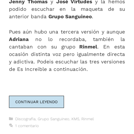
Jenny Thomas
y
José Virtudes
y la hemos
podido escuchar en la maqueta de su
anterior banda
Grupo Sanguineo
.
Pues aún hubo una tercera versión y aunque
Adriana
no lo recordaba, también la
cantaban con su grupo
Rinmel
. En esta
ocasión distinta voz pero igualmente directa
y adictiva. Podeis escuchar las tres versiones
de Es Increible a continuación.
CONTINUAR LEYENDO
Categorías
Discografia
,
Grupo Sanguineo
,
KM5
,
Rinmel
1 comentario