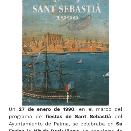
Un
27 de enero de 1990
, en el marco del
programa de
fiestas de Sant Sebastià
del
Ayuntamiento de Palma, se celebraba en
Sa
Faxina
la
Nit de Rock Illenc
, un concierto de