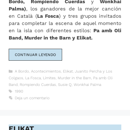
Bordo, Rompiendo Cuerdas
y
Wonkhai
Palma)
, los ganadores de la mejor canción
en Català (
La Fosca
) y tres grupos invitados
para completar la escena de aquel momento
en la isla con diferentes estilos:
Pa amb Oli
Band, Murder in the Barn y Elikat.
CONTINUAR LEYENDO
Categorías
A Bordo
,
Acontecimientos
,
Elikat
,
Juanito Percha y Los
Colgaos
,
La Fosca
,
Límites
,
Murder in the Barn
,
Pa amb Oli
Band
,
Rompiendo Cuerdas
,
Susie Q
,
Wonkhai Palma
Etiquetas
1990
Deja un comentario
ELIKAT