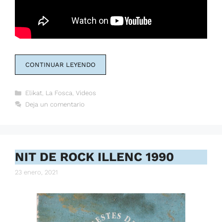
CONTINUAR LEYENDO
Categorías
Elikat
,
La Fosca
,
Videos
Deja un comentario
NIT DE ROCK ILLENC 1990
23 enero, 2021