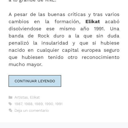
A pesar de las buenas críticas y tras varios
cambios en la formación,
Elikat
acabó
disolviendose ese mismo año 1991. Una
banda de Rock duro a la que sin duda
penalizó la insularidad y que si hubiese
nacido en cualquier capital europea seguro
que hubiesen tenido otro reconocimiento
mucho mayor.
CONTINUAR LEYENDO
Categorías
Artistas
,
Elikat
Etiquetas
1987
,
1988
,
1989
,
1990
,
1991
Deja un comentario