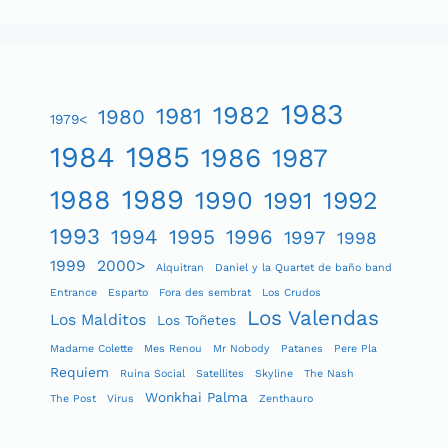
1983
1982
1981
1980
1979<
1984
1985
1986
1987
1989
1988
1990
1991
1992
1993
1994
1995
1996
1997
1998
1999
2000>
Alquitran
Daniel y la Quartet de baño band
Entrance
Esparto
Fora des sembrat
Los Crudos
Los Valendas
Los Malditos
Los Toñetes
Madame Colette
Mes Renou
Mr Nobody
Patanes
Pere Pla
Requiem
Ruina Social
Satellites
Skyline
The Nash
Wonkhai Palma
The Post
Virus
Zenthauro