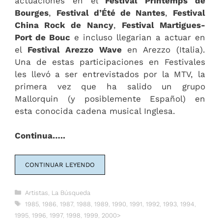
actuaciones en el
Festival Printemps de
Bourges
,
Festival d’Été de Nantes
,
Festival
China Rock de Nancy
,
Festival Martigues-
Port de Bouc
e incluso llegarian a actuar en
el
Festival Arezzo Wave
en Arezzo (Italia).
Una de estas participaciones en Festivales
les llevó a ser entrevistados por la MTV, la
primera vez que ha salido un grupo
Mallorquin (y posiblemente Español) en
esta conocida cadena musical Inglesa.
Continua…..
CONTINUAR LEYENDO
Categorías
Artistas
,
La Búsqueda
Etiquetas
1985
,
1986
,
1987
,
1988
,
1989
,
1990
,
1991
,
1992
,
1993
,
1994
,
1995
,
1996
,
1997
,
1998
,
1999
,
2000>