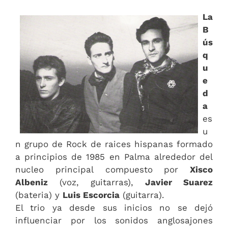
La
B
ús
q
u
e
d
a
es
u
n grupo de Rock de raices hispanas formado
a principios de 1985 en Palma alrededor del
nucleo principal compuesto por
Xisco
Albeniz
(voz, guitarras),
Javier Suarez
(bateria) y
Luis Escorcia
(guitarra).
El trio ya desde sus inicios no se dejó
influenciar por los sonidos anglosajones