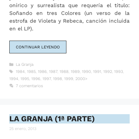
onírico y surrealista que requería el título:
Soñando en tres Colores (un verso de la
estrofa de Violeta y Rebeca, canción incluida
en el LP).
CONTINUAR LEYENDO
Categorías
La Granja
Etiquetas
1984
,
1985
,
1986
,
1987
,
1988
,
1989
,
1990
,
1991
,
1992
,
1993
,
1994
,
1995
,
1996
,
1997
,
1998
,
1999
,
2000>
7 comentarios
LA GRANJA (1ª PARTE)
25 enero, 2013