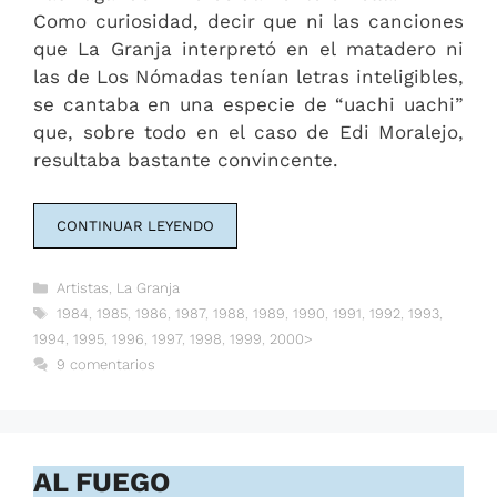
Como curiosidad, decir que ni las canciones
que La Granja interpretó en el matadero ni
las de Los Nómadas tenían letras inteligibles,
se cantaba en una especie de “uachi uachi”
que, sobre todo en el caso de Edi Moralejo,
resultaba bastante convincente.
CONTINUAR LEYENDO
Categorías
Artistas
,
La Granja
Etiquetas
1984
,
1985
,
1986
,
1987
,
1988
,
1989
,
1990
,
1991
,
1992
,
1993
,
1994
,
1995
,
1996
,
1997
,
1998
,
1999
,
2000>
9 comentarios
AL FUEGO