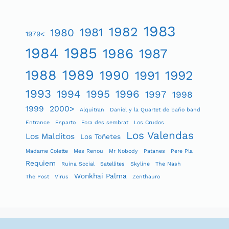
1983
1982
1981
1980
1979<
1984
1985
1986
1987
1989
1988
1990
1991
1992
1993
1994
1995
1996
1997
1998
1999
2000>
Alquitran
Daniel y la Quartet de baño band
Entrance
Esparto
Fora des sembrat
Los Crudos
Los Valendas
Los Malditos
Los Toñetes
Madame Colette
Mes Renou
Mr Nobody
Patanes
Pere Pla
Requiem
Ruina Social
Satellites
Skyline
The Nash
Wonkhai Palma
The Post
Virus
Zenthauro