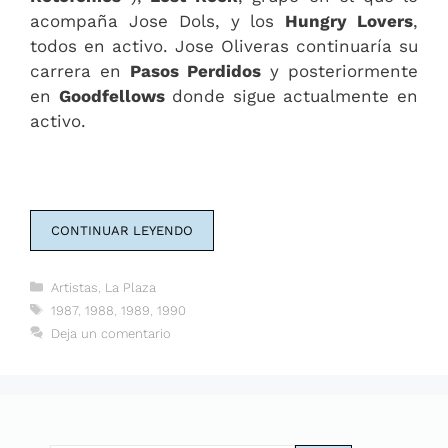
acompaña Jose Dols, y los
Hungry Lovers
,
todos en activo. Jose Oliveras continuaría su
carrera en
Pasos Perdidos
y posteriormente
en
Goodfellows
donde sigue actualmente en
activo.
CONTINUAR LEYENDO
Categorías
Artistas
,
La Plaza
Etiquetas
1987
,
1988
,
1989
,
1990
Deja un comentario