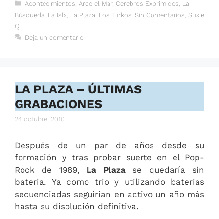
Categorías
Acontecimientos
,
Arde el Mar
,
Cerebros Exprimidos
,
La
Búsqueda
,
La Isla
,
La Plaza
,
Los Turkos
,
Sin Comentarios
,
Susie
Q
Deja un comentario
LA PLAZA – ÚLTIMAS
GRABACIONES
24 octubre, 2010
Después de un par de años desde su
formación y tras probar suerte en el Pop-
Rock de 1989,
La Plaza
se quedaría sin
bateria. Ya como trio y utilizando baterias
secuenciadas seguirian en activo un año más
hasta su disolución definitiva.