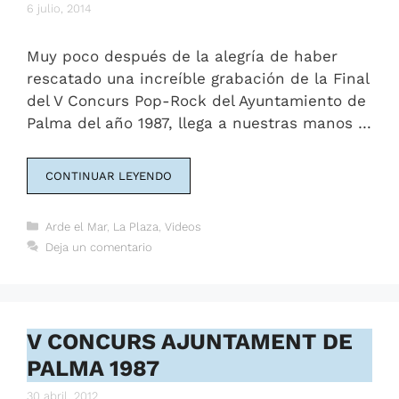
6 julio, 2014
Muy poco después de la alegría de haber
rescatado una increíble grabación de la Final
del V Concurs Pop-Rock del Ayuntamiento de
Palma del año 1987, llega a nuestras manos …
CONTINUAR LEYENDO
Categorías
Arde el Mar
,
La Plaza
,
Videos
Deja un comentario
V CONCURS AJUNTAMENT DE
PALMA 1987
30 abril, 2012