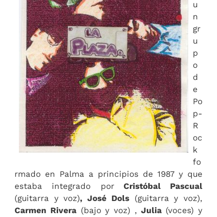
u
n
gr
u
p
o
d
e
Po
p-
R
oc
k
fo
rmado en Palma a principios de 1987 y que
estaba integrado por
Cristóbal Pascual
(guitarra y voz)
, José Dols
(guitarra y voz),
Carmen Rivera
(bajo y voz) ,
Julia
(voces) y