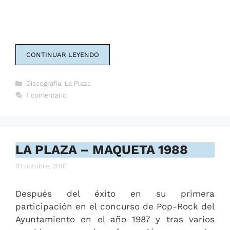
CONTINUAR LEYENDO
Categorías
Discografia
,
La Plaza
1 comentario
LA PLAZA – MAQUETA 1988
10 octubre, 2010
Después del éxito en su primera
participación en el concurso de Pop-Rock del
Ayuntamiento en el año 1987 y tras varios