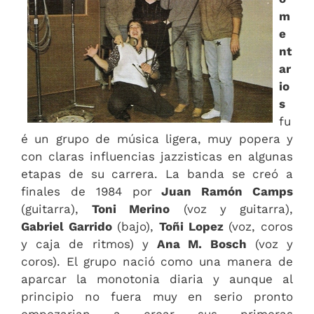
m
e
nt
ar
io
s
fu
é un grupo de música ligera, muy popera y
con claras influencias jazzisticas en algunas
etapas de su carrera. La banda se creó a
finales de 1984 por
Juan Ramón Camps
(guitarra),
Toni Merino
(voz y guitarra),
Gabriel Garrido
(bajo),
Toñi Lopez
(voz, coros
y caja de ritmos) y
Ana M. Bosch
(voz y
coros). El grupo nació como una manera de
aparcar la monotonia diaria y aunque al
principio no fuera muy en serio pronto