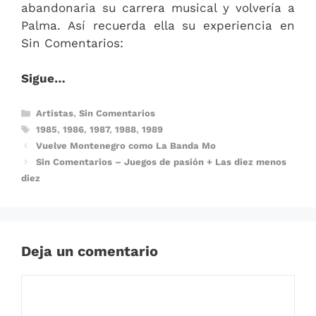
abandonaria su carrera musical y volvería a
Palma. Así recuerda ella su experiencia en
Sin Comentarios:
Sigue…
Categorías
Artistas
,
Sin Comentarios
Etiquetas
1985
,
1986
,
1987
,
1988
,
1989
Vuelve Montenegro como La Banda Mo
Sin Comentarios – Juegos de pasión + Las diez menos
diez
Deja un comentario
Comentario