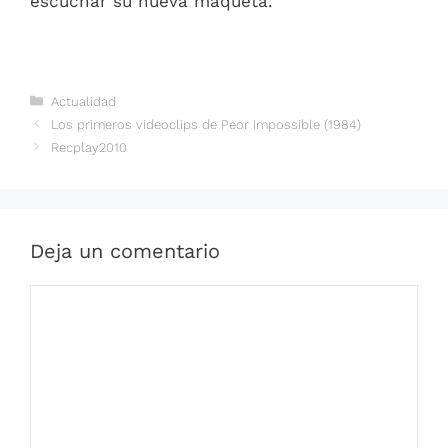
escuchar su nueva maqueta.
Categorías
Actualidad
Los primeros videoclips de Peor Impossible (1984)
Recplay2010
Deja un comentario
Comentario