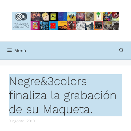
Saltar
al
contenido
Menú
Negre&3colors
finaliza la grabación
de su Maqueta.
9 agosto, 2010