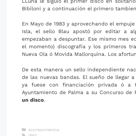
LLuna le siguió el primer disco en solitar
Bibiloni y a continuación el primero tambie
En Mayo de 1983 y aprovechando el empuje 
Isla, el sello Blau apostó por editar a 
empezaban a despuntar. Ese mismo mes edit
el momento) discografía y los primeros tr
Nueva Ola ó Movida Mallorquina. Los afortu
De esta manera un sello independiente nac
de las nuevas bandas. El sueño de llegar a 
ya fuese con financiación privada ó a
Ayuntamiento de Palma a su Concurso de 
un disco
.
Categorías
Acontecimientos
Etiquetas
1982