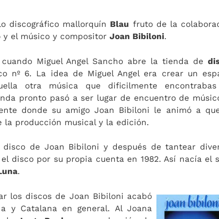
lo discográfico mallorquín
Blau
fruto de la colabora
o
y el músico y compositor
Joan Bibiloni
.
 cuando Miguel Angel Sancho abre la tienda de
di
o nº 6. La idea de Miguel Angel era crear un esp
uella otra música que dificilmente encontraba
enda pronto pasó a ser lugar de encuentro de músic
iente donde su amigo Joan Bibiloni le animó a qu
 la producción musical y la edición.
 disco de Joan Bibiloni y después de tantear dive
el disco por su propia cuenta en 1982. Así nacía el s
Luna
.
 los discos de Joan Bibiloni acabó
na y Catalana en general. Al Joana