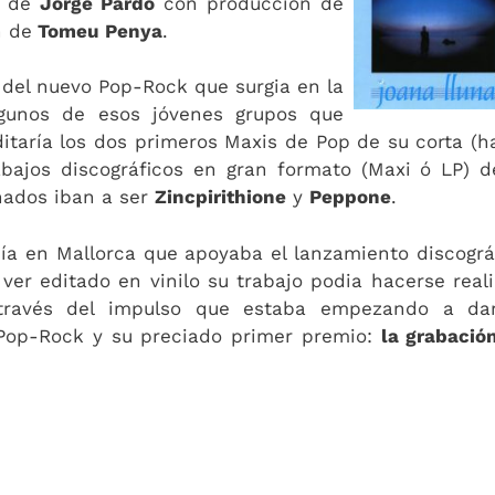
io de
Jorge Pardo
con producción de
n de
Tomeu Penya
.
del nuevo Pop-Rock que surgia en la
algunos de esos jóvenes grupos que
aría los dos primeros Maxis de Pop de su corta (h
abajos discográficos en gran formato (Maxi ó LP) d
nados iban a ser
Zincpirithione
y
Peppone
.
ía en Mallorca que apoyaba el lanzamiento discográ
ver editado en vinilo su trabajo podia hacerse real
 través del impulso que estaba empezando a da
Pop-Rock y su preciado primer premio:
la grabació