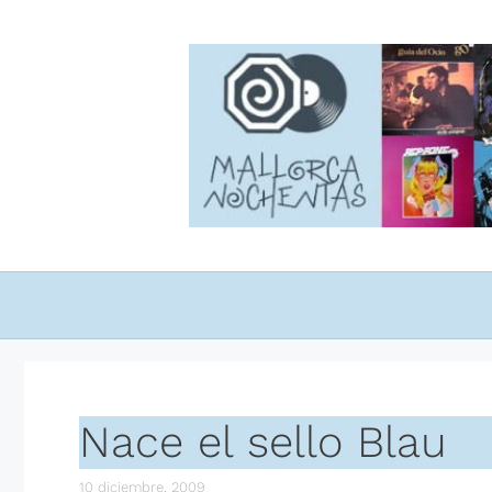
Saltar
al
contenido
Nace el sello Blau
10 diciembre, 2009