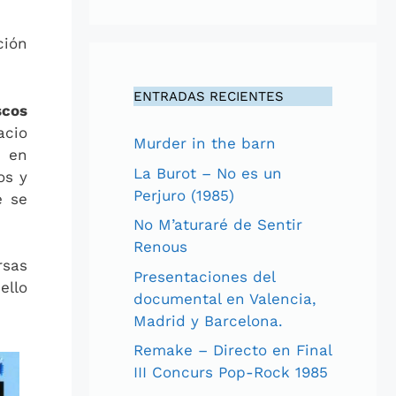
ción
ENTRADAS RECIENTES
scos
acio
Murder in the barn
s en
La Burot – No es un
os y
Perjuro (1985)
e se
No M’aturaré de Sentir
Renous
rsas
Presentaciones del
ello
documental en Valencia,
Madrid y Barcelona.
Remake – Directo en Final
III Concurs Pop-Rock 1985