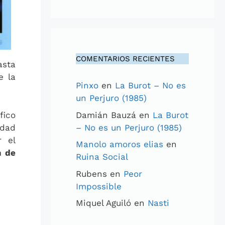
COMENTARIOS RECIENTES
asta
e la
Pinxo
en
La Burot – No es
un Perjuro (1985)
fico
Damián Bauzá
en
La Burot
idad
– No es un Perjuro (1985)
r el
Manolo amoros elias
en
n de
Ruina Social
Rubens
en
Peor
Impossible
Miquel Aguiló
en
Nasti