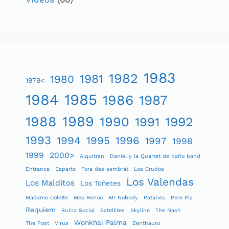
1983
1982
1981
1980
1979<
1984
1985
1986
1987
1989
1988
1990
1991
1992
1993
1994
1995
1996
1997
1998
1999
2000>
Alquitran
Daniel y la Quartet de baño band
Entrance
Esparto
Fora des sembrat
Los Crudos
Los Valendas
Los Malditos
Los Toñetes
Madame Colette
Mes Renou
Mr Nobody
Patanes
Pere Pla
Requiem
Ruina Social
Satellites
Skyline
The Nash
Wonkhai Palma
The Post
Virus
Zenthauro