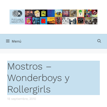
Saltar
al
contenido
Menú
Mostros –
Wonderboys y
Rollergirls
18 septiembre, 2010