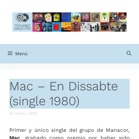
Saltar
al
contenido
Menú
Mac – En Dissabte
(single 1980)
13 marzo, 2010
Primer y único single del grupo de Manacor,
Mac
, grabado como premio por haber sido