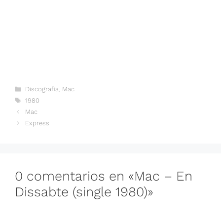
Categorías
Discografia
,
Mac
Etiquetas
1980
Mac
Express
0 comentarios en «Mac – En
Dissabte (single 1980)»