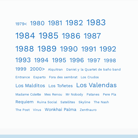
1983
1982
1981
1980
1979<
1984
1985
1986
1987
1989
1988
1990
1991
1992
1993
1994
1995
1996
1997
1998
1999
2000>
Alquitran
Daniel y la Quartet de baño band
Entrance
Esparto
Fora des sembrat
Los Crudos
Los Valendas
Los Malditos
Los Toñetes
Madame Colette
Mes Renou
Mr Nobody
Patanes
Pere Pla
Requiem
Ruina Social
Satellites
Skyline
The Nash
Wonkhai Palma
The Post
Virus
Zenthauro