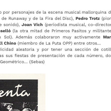
o por personajes de la escena musical mallorquina d
 de Runaway y de la Fira del Disc),
Pedro Trotz
(pio
e sonido),
Joan Vich
(periodista musical, co-directo
selló
(la otra mitad de Primeros Pasitos y militant
n Sol). Además colaboraron muy activamente
Mar
El Chino
(miembro de La Puta OPP) entre otros…
dicidad aleatoria y por tener una sección de cotil
cas sus fiestas de presentación de cada número, d
r Geométrico… (Sebas)