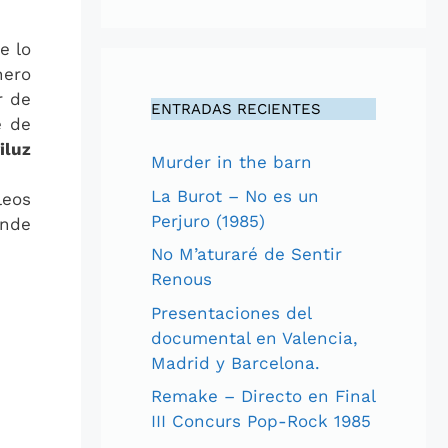
e lo
nero
r de
ENTRADAS RECIENTES
e de
iluz
Murder in the barn
La Burot – No es un
leos
Perjuro (1985)
onde
No M’aturaré de Sentir
Renous
Presentaciones del
documental en Valencia,
Madrid y Barcelona.
Remake – Directo en Final
III Concurs Pop-Rock 1985