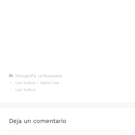
Categorías
Discografia
,
La Búsqueda
Los Turkos – Demo live
Los Turkos
Deja un comentario
Comentario