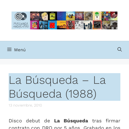
Saltar
al
contenido
Menú
La Búsqueda – La
Búsqueda (1988)
13 noviembre, 2010
Disco debut de
La Búsqueda
tras firmar
contrato con DRO por 5 años. Grabado en los