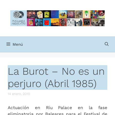
Saltar
al
contenido
Menú
La Burot – No es un
perjuro (Abril 1985)
14 enero, 2010
Actuación en Riu Palace en la fase
eliminatoria por Baleares para el Festival de