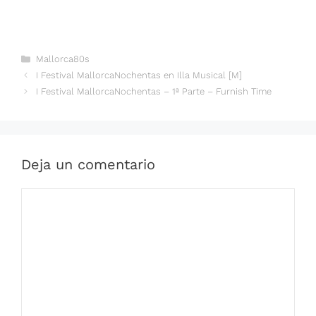
Categorías
Mallorca80s
I Festival MallorcaNochentas en Illa Musical [M]
I Festival MallorcaNochentas – 1ª Parte – Furnish Time
Deja un comentario
Comentario