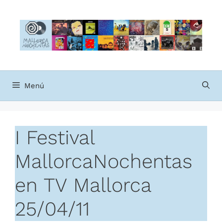
Saltar
al
contenido
Menú
I Festival
MallorcaNochentas
en TV Mallorca
25/04/11