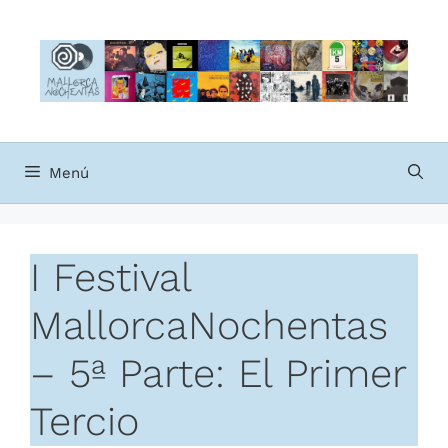
Saltar
al
contenido
Menú
I Festival
MallorcaNochentas
– 5ª Parte: El Primer
Tercio