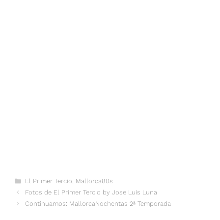
Categorías
El Primer Tercio
,
Mallorca80s
Fotos de El Primer Tercio by Jose Luis Luna
Continuamos: MallorcaNochentas 2ª Temporada