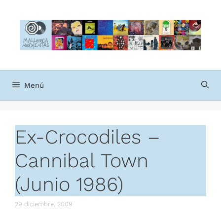
Saltar
al
contenido
Menú
Ex-Crocodiles –
Cannibal Town
(Junio 1986)
29 diciembre, 2009