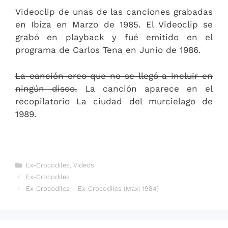
Videoclip de unas de las canciones grabadas
en Ibiza en Marzo de 1985. El Videoclip se
grabó en playback y fué emitido en el
programa de Carlos Tena en Junio de 1986.
La canción creo que no se llegó a incluir en
ningún disco.
La canción aparece en el
recopilatorio La ciudad del murcielago de
1989.
Categorías
Ex-Crocodiles
,
Videos
Ex-Crocodiles
Ex-Crocodiles – Ex-Crocodiles (Maxi 1984)