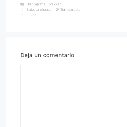
Categorías
Discografia
,
Drakkar
Bubota discos – 2ª Temporada
Elikat
Deja un comentario
Comentario