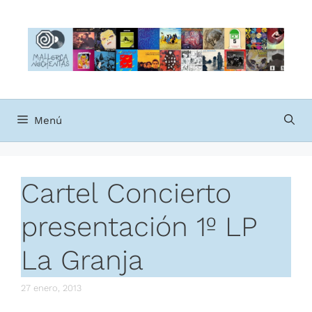
Saltar
al
contenido
Menú
Cartel Concierto
presentación 1º LP
La Granja
27 enero, 2013