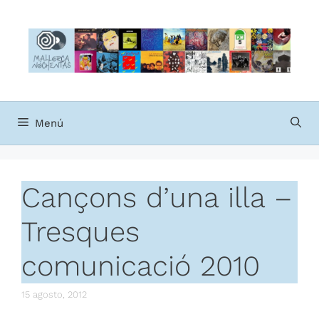
Saltar
al
contenido
Menú
Cançons d’una illa –
Tresques
comunicació 2010
15 agosto, 2012