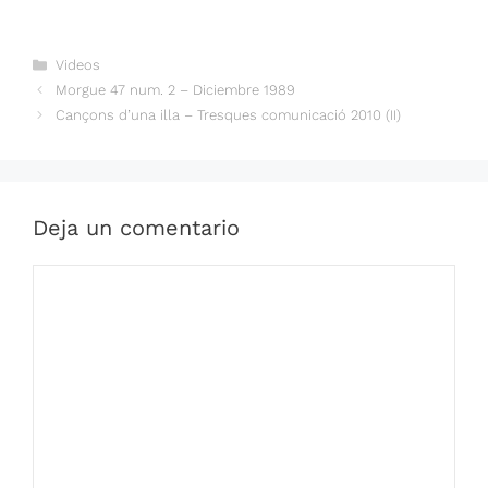
Categorías
Videos
Morgue 47 num. 2 – Diciembre 1989
Cançons d’una illa – Tresques comunicació 2010 (II)
Deja un comentario
Comentario