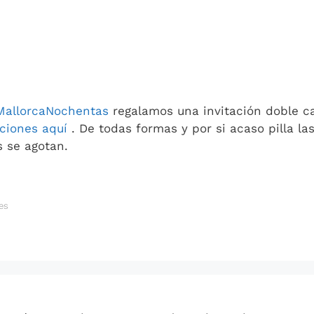
MallorcaNochentas
regalamos una invitación doble c
cciones aquí
. De todas formas y por si acaso pilla la
s se agotan.
es