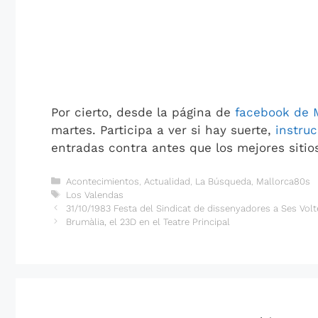
Por cierto, desde la página de
facebook de 
martes. Participa a ver si hay suerte,
instru
entradas contra antes que los mejores sitio
Categorías
Acontecimientos
,
Actualidad
,
La Búsqueda
,
Mallorca80s
Etiquetas
Los Valendas
31/10/1983 Festa del Sindicat de dissenyadores a Ses Volt
Brumàlia, el 23D en el Teatre Principal