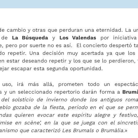
de cambio y otras que perduran una eternidad. La u
o de
La Búsqueda
y
Los Valendas
por iniciativ
e, pero por suerte no es así. El concierto despertó t
ido repetir. Una decisión muy acertada ya que los
n estar deseando repetir y los que se lo perdieron, 
dejar escapar esta segunda oportunidad.
 uso, irá más allá, prometen todo un espectác
es y un seleccionado repertorio darán forma a
Brumà
 del solsticio de invierno donde los antiguos rom
eblo gozaba de la fiesta, período en el que se perm
ndas quieren evocar este espíritu alegre y festivo
mise en scène’, en la que se juega con el sincret
aganismo que caracterizó Les Brumals o Brumàlia.
»