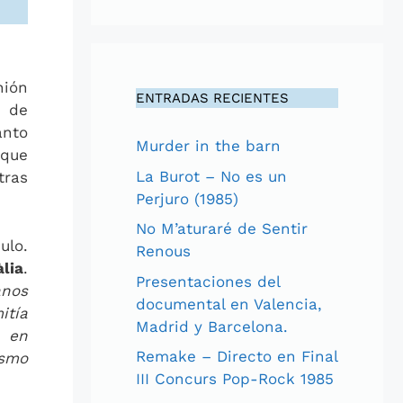
nión
ENTRADAS RECIENTES
a de
anto
Murder in the barn
 que
La Burot – No es un
tras
Perjuro (1985)
No M’aturaré de Sentir
ulo.
Renous
lia
.
Presentaciones del
anos
documental en Valencia,
itía
Madrid y Barcelona.
, en
Remake – Directo en Final
ismo
III Concurs Pop-Rock 1985