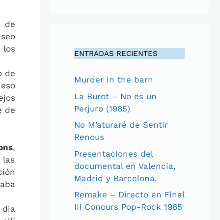
o de
aseo
 los
ENTRADAS RECIENTES
o de
Murder in the barn
 eso
La Burot – No es un
ejos
Perjuro (1985)
e de
No M’aturaré de Sentir
Renous
ons
,
Presentaciones del
 las
documental en Valencia,
ción
Madrid y Barcelona.
taba
Remake – Directo en Final
III Concurs Pop-Rock 1985
 dia