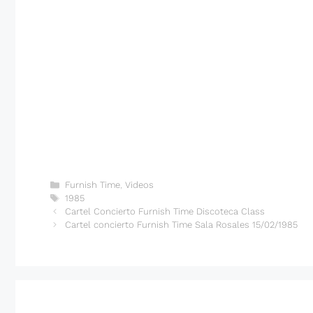
Categorías
Furnish Time
,
Videos
Etiquetas
1985
Cartel Concierto Furnish Time Discoteca Class
Cartel concierto Furnish Time Sala Rosales 15/02/1985