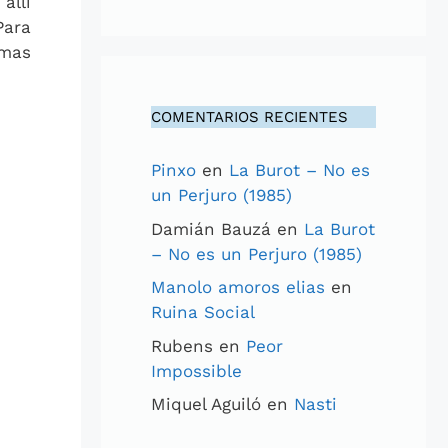
allí
Para
imas
COMENTARIOS RECIENTES
Pinxo
en
La Burot – No es
un Perjuro (1985)
Damián Bauzá
en
La Burot
– No es un Perjuro (1985)
Manolo amoros elias
en
Ruina Social
Rubens
en
Peor
Impossible
Miquel Aguiló
en
Nasti