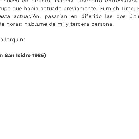
 nuevo en directo, Paloma Chamorro entrevistaba 
rupo que habia actuado previamente, Furnish Time. 
ta actuación, pasarian en diferido las dos últ
e horas: hablame de mi y tercera persona.
llorquin:
n San Isidro 1985)